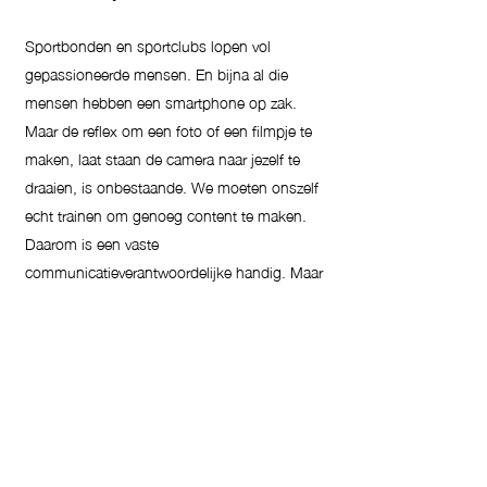
Sportbonden en sportclubs lopen vol
gepassioneerde mensen. En bijna al die
mensen hebben een smartphone op zak.
Maar de reflex om een foto of een filmpje te
maken, laat staan de camera naar jezelf te
draaien, is onbestaande. We moeten onszelf
echt trainen om genoeg content te maken.
Daarom is een vaste
communicatieverantwoordelijke handig. Maar
ook hij of zij kan niet overal tegelijk zijn.
Daarom moet je bouwen aan een content
mindset bij al jouw leden, medewerkers, ...
Zo heb je ineens niet één
communicatieverantwoordelijke maar een
heel leger. In deze workshop leggen we de
basis van short content filmen uit, geven we